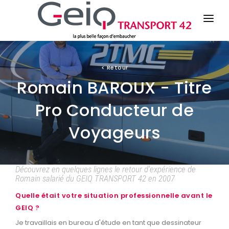
LE GEIQ
<
Retour
Romain BAROUX - Titre
ESPACE CANDIDATS
Pro Conducteur de
ESPACE ENTREPRISES
Voyageurs
ACTU / EVENEMENTS
Découvrez en quelques lignes le retour d'expérience de
Romain salarié du GEIQ TRANSPORT 42 en 2007
Quelle était votre situation professionnelle avant le
GEIQ ?
Je travaillais en bureau d'étude en tant que dessinateur