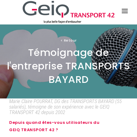
LE GEIQ
<
Retour
Témoignage de
ESPACE CANDIDATS
l'entreprise TRANSPORTS
ESPACE ENTREPRISES
BAYARD
ACTU / EVENEMENTS
Marie Claire POURRAT, DG des TRANSPORTS BAYARD (55
salariés), témoigne de son expérience avec le GEIQ
TRANSPORT 42 depuis 2002
Depuis quand êtes-vous utilisateurs du
GEIQ TRANSPORT 42 ?